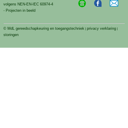
volgens NEN-EN-IEC 60974-4
- Projecten in beeld
© MdL gereedschapkeuring en toegangstechniek
privacy verklaring
|
|
storingen