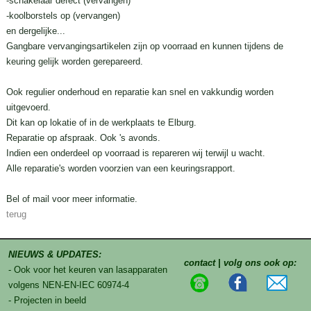
-schakelaar defect (vervangen)
-koolborstels op (vervangen)
en dergelijke...
Gangbare vervangingsartikelen zijn op voorraad en kunnen tijdens de
keuring gelijk worden gerepareerd.
Ook regulier onderhoud en reparatie kan snel en vakkundig worden
uitgevoerd.
Dit kan op lokatie of in de werkplaats te Elburg.
Reparatie op afspraak. Ook 's avonds.
Indien een onderdeel op voorraad is repareren wij terwijl u wacht.
Alle reparatie's worden voorzien van een keuringsrapport.
Bel of mail voor meer informatie.
terug
NIEUWS & UPDATES:
contact | volg ons ook op:
- Ook voor het keuren van lasapparaten
volgens NEN-EN-IEC 60974-4
- Projecten in beeld