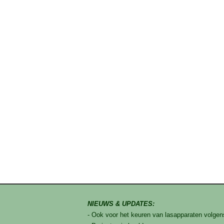
NIEUWS & UPDATES:
- Ook voor het keuren van lasapparaten volg